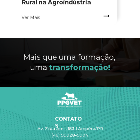
Rural na Agroindústria
.
Ver Mais
Mais que uma formação, 
uma 
transformação!
CONTATO
S
Av. Zilda Arns, 183 I Ampére/PR
(46) 99928-9904