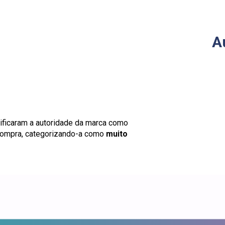
A
Os principais tomadores de decisão em nosso setor classificaram a autoridade da marca como 
compra, categorizando-a como 
muito 