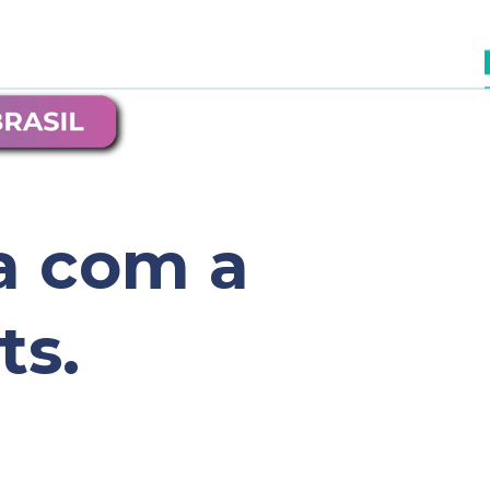
a com a 
ts.