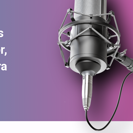
 
, 
a 