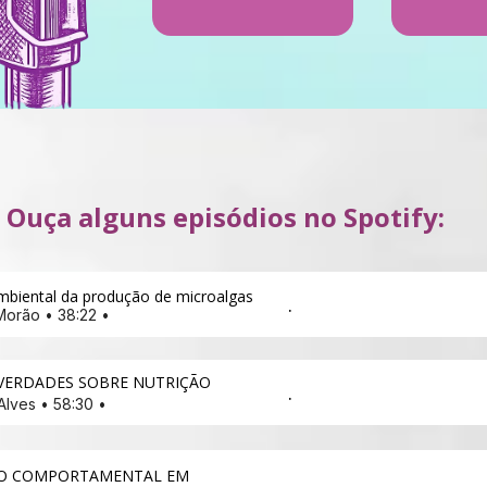
Ouça alguns episódios no Spotify:
biental da produção de microalgas
.
Morão • 38:22 • 
 VERDADES SOBRE NUTRIÇÃO 
.
Alves • 58:30 • 
O COMPORTAMENTAL EM 
.