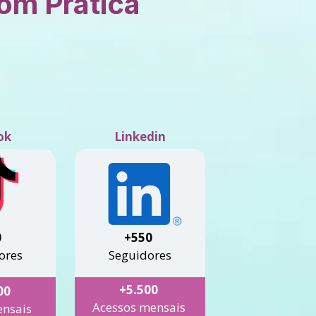
om Prática 
Linkedin
ok
0
+550 
ores
Seguidores
+5.500
00
Acessos mensais
ensais