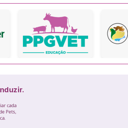
nduzir.
ar cada 
e Pets, 
ca.