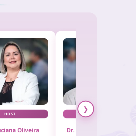
❯
HOST
HOST
uciana Oliveira
Dr. Ricardo Vasconcellos