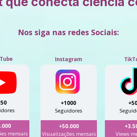
que conecta ciência c
Nos siga nas redes Sociais:
Tube
Instagram
TikT
+250 
+1000
+5
idores
Seguidores
Seguid
.000
+50.000
+3.5
es mensais
Visualizações mensais
Views m