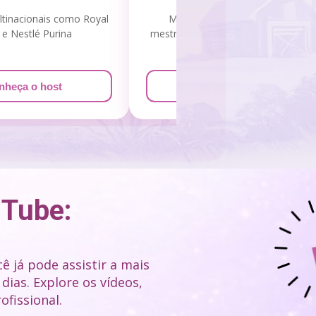
tinacionais como Royal
Médico Veterinário pela UFV,
 e Nestlé Purina
mestrado, doutorado e pós-doc pel
UNESP
nheça o host
Conheça o host
uTube:
 já pode assistir a mais 
ias. Explore os vídeos, 
ofissional.