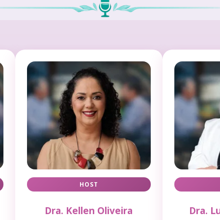
HOST
Dra. Kellen Oliveira
Dra. L