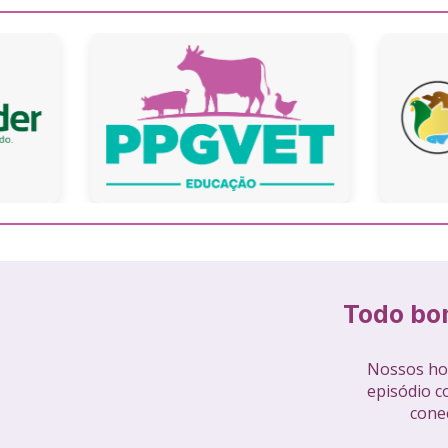
Todo bom
Nossos hos
episódio co
conec