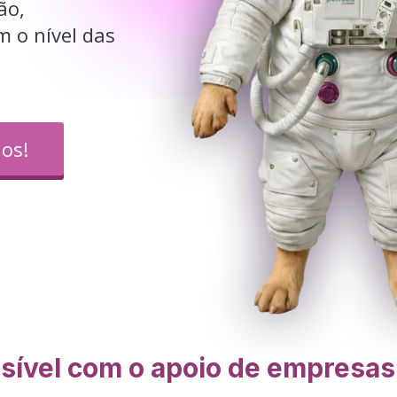
o, 
 o nível das 
os!
ssível com o apoio de empresa